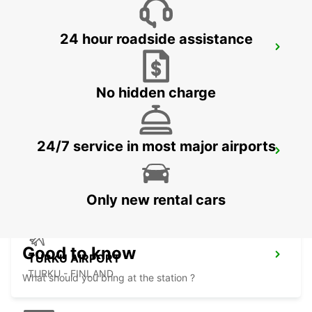
24 hour roadside assistance
TAMPERE RAILWAY STATION
TAMPERE - FINLAND
No hidden charge
24/7 service in most major airports
TAMPERE CITY
TAMPERE - FINLAND
Only new rental cars
Good to know
TURKU AIRPORT
TURKU - FINLAND
What should you bring at the station ?