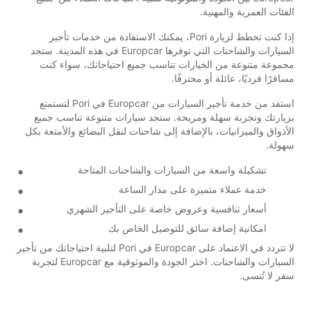
الفئات العمرية والمهنية.
إذا كنت تخطط لزيارة Pori، يمكنك الاستفادة من خدمات تأجير
السيارات والشاحنات التي توفرها Europcar في هذه المدينة. ستجد
مجموعة متنوعة من الخيارات تناسب جميع احتياجاتك، سواء كنت
مسافرًا فرديًا، عائلة أو محترفًا.
استفد من خدمة تأجير السيارات من Europcar في Pori لتستمتع
بزيارتك وتجربة سهلة ومريحة. ستجد سيارات متنوعة تناسب جميع
الأذواق والميزانيات، بالإضافة إلى شاحنات لنقل البضائع والأمتعة بكل
سهولة.
تشكيلة واسعة من السيارات والشاحنات المتاحة
خدمة عملاء متميزة على مدار الساعة
أسعار تنافسية وعروض خاصة على التأجير الشهري
امكانية إضافة سائق للتوصيل الخاص بك
لا تتردد في الاعتماد على Europcar في Pori لتلبية احتياجاتك من تأجير
السيارات والشاحنات. اختر الجودة والموثوقية مع Europcar لتجربة
سفر لا تُنسى.