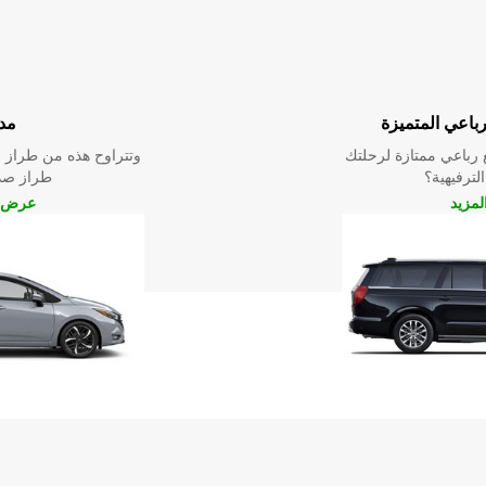
رباعي المتميزة
مد
رباعي ممتازة لرحلتك
وتتراوح هذه من طراز م
الترفيهية؟
طراز صدي
مزيد
عرض ا