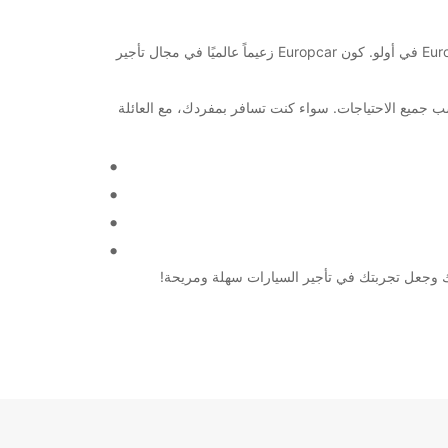
مرحبًا بك في مدينة أولو الجميلة! إذا كنت بحاجة إلى تأجير سيارة أو شاحنة لاستكشاف المدينة ومحيطها، يمكنك الاعتماد على خدمات Europcar في أولو. كون Europcar زعيماً عالميًا في مجال تأجير
سب جميع الاحتياجات. سواء كنت تسافر بمفردك، مع العائلة