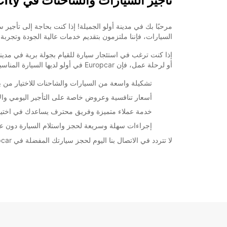
تأجير السيارات والشاحنات في Oulu City
السيارات، فإننا ملتزمون بتقديم خدمات عالية الجودة وتجربة م
إذا كنت ترغب في استئجار سيارة للقيام بجولة برية في مدين
أو لرحلة عمل، فإن Europcar في أولو لديها السيارة المناسبة لك.
تشكيلة واسعة من السيارات والشاحنات للاختيار من بي
أسعار تنافسية وعروض خاصة على التأجير اليومي وا
خدمة عملاء متميزة وفريق محترف يساعدك في اختيار 
إجراءات سهلة وسريعة لحجز واستلام السيارة دون عن
لا تتردد في الاتصال بنا اليوم لحجز سيارتك المفضلة في Europcar في أولو واستمتع برحلة لا تنسى في هذه المدينة الرائعة. نحن هنا لخدمتك وجعل تجربتك في تأجير السيارات سهلة ومريحة!