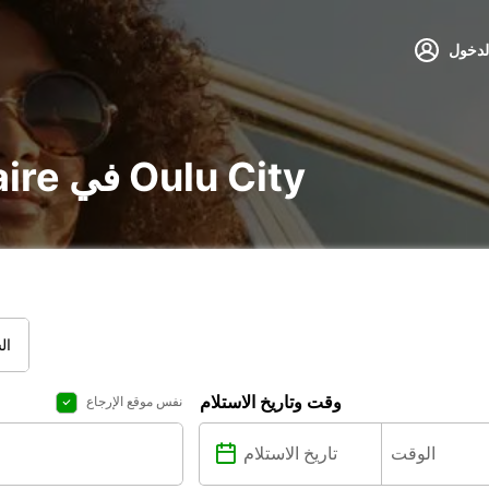
لدخول
تأجير voiture و utilitaire في Oulu City
ال
وقت وتاريخ الاستلام
نفس موقع الإرجاع