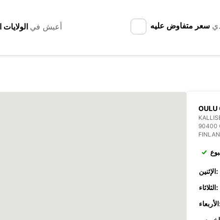
دي
سعر متفاوض عليه
أعيش في
OULU 
KALLIS
90400
FINLA
بوع
الإثنين:
الثلاثاء:
عاء: