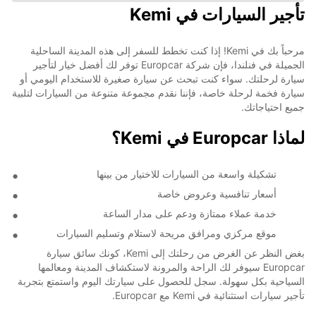
تأجير السيارات في Kemi
مرحباً بك في Kemi! إذا كنت تخطط للسفر إلى هذه المدينة الساحلية
الجميلة في فنلندا، فإن شركة Europcar توفر لك أفضل خيار لتأجير
سيارة لرحلتك. سواء كنت تبحث عن سيارة صغيرة للاستخدام اليومي أو
سيارة فخمة لرحلة خاصة، فإننا نقدم مجموعة متنوعة من السيارات لتلبية
جميع احتياجاتك.
لماذا Europcar في Kemi؟
تشكيلة واسعة من السيارات للاختيار من بينها
أسعار تنافسية وعروض خاصة
خدمة عملاء ممتازة ودعم على مدار الساعة
موقع مركزي ومرافق مريحة لاستلام وتسليم السيارات
بغض النظر عن الغرض من رحلتك إلى Kemi، كونك سائق سيارة
Europcar سيوفر لك الراحة والمرونة لاستكشاف المدينة ومعالمها
السياحية بكل سهولة. سجل للحصول على سيارتك اليوم واستمتع بتجربة
تأجير سيارات استثنائية في Kemi مع Europcar.