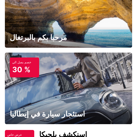
مرحبا بكم بالبرتغال
خصم يصل الي
30 %
استئجار سيارة في إيطاليا
اسنكشف بلجيكا
عرض خاص