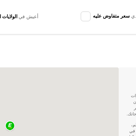
دي
سعر متفاوض عليه
أعيش في
ات
ن
ر
اتك.
م،
 في