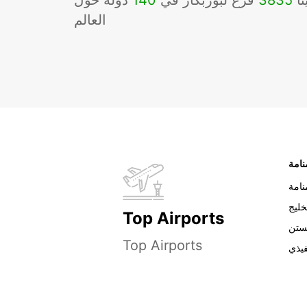
نا
3835
فرع لبوربكار في
140
دوله حول
العالم
نامة
خليج
Top Airports
ستن
Top Airports
فيذي