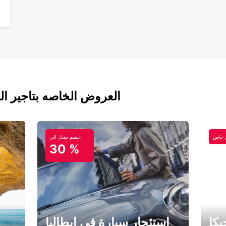
العروض الخاصه بتاجير ال
خاص
خصم يصل الي
30 %
كا
استئجار سيارة في إيطاليا