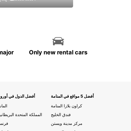
استمتع واحصل علي عرض
major
Only new rental cars
أفضل 5 مواقع في المنامة
أفضل الدول في أوروب
كراون بلازا المنامة
الماني
فندق الخليج
المملكة المتحدة البريطاني
مركز مدينة ويستن
فرنسا