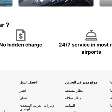
ستاجر مركبه في ايطاليا – بسعر
 خاص
مميز
ar ?
No hidden charge
24/7 service in most 
airports
ا
موقع مميز في البحرين
افضل الدول
ا
مطار مسقط
قطر
ة
مطار صلاله
عمان
المنامة
الإمارات العربية المتحدة-
أبوظبي