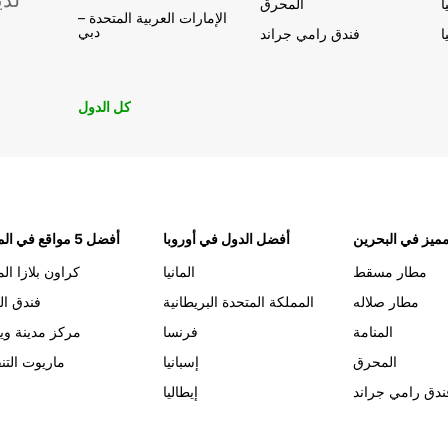
لدي
ا
المحرق
الإمارات العربية المتحدة –
دبي
ا
فندق رامي جراند
كل الدول
ميز في البحرين
أفضل الدول في أوروبا
أفضل 5 مواقع في المنامة
مطار مسقط
المانيا
كراون بلازا الم
مطار صلاله
المملكة المتحدة البريطانية
فندق ال
المنامة
فرنسا
مركز مدينة وي
المحرق
إسبانيا
ماريوت التن
ندق رامي جراند
إيطاليا