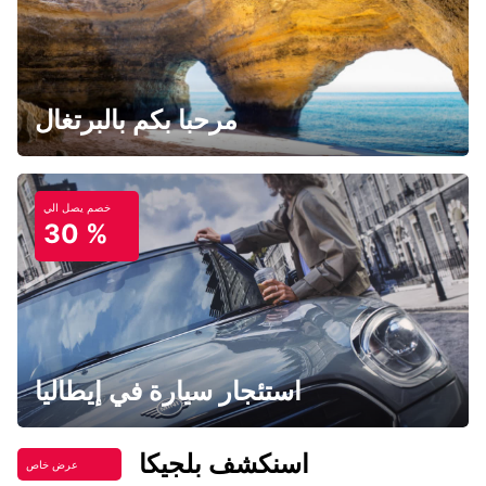
مرحبا بكم بالبرتغال
خصم يصل الي
30 %
استئجار سيارة في إيطاليا
اسنكشف بلجيكا
عرض خاص