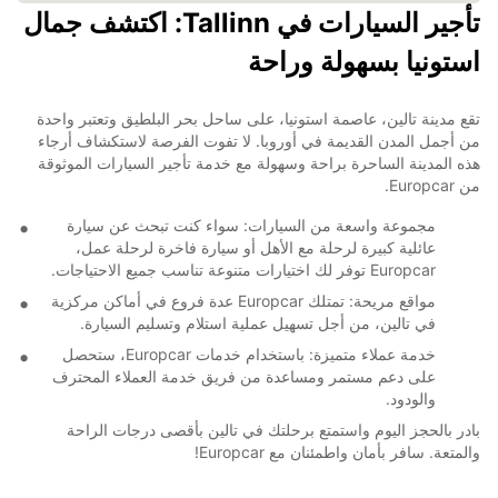
تأجير السيارات في Tallinn: اكتشف جمال
استونيا بسهولة وراحة
تقع مدينة تالين، عاصمة استونيا، على ساحل بحر البلطيق وتعتبر واحدة
من أجمل المدن القديمة في أوروبا. لا تفوت الفرصة لاستكشاف أرجاء
هذه المدينة الساحرة براحة وسهولة مع خدمة تأجير السيارات الموثوقة
من Europcar.
مجموعة واسعة من السيارات: سواء كنت تبحث عن سيارة
عائلية كبيرة لرحلة مع الأهل أو سيارة فاخرة لرحلة عمل،
Europcar توفر لك اختيارات متنوعة تناسب جميع الاحتياجات.
مواقع مريحة: تمتلك Europcar عدة فروع في أماكن مركزية
في تالين، من أجل تسهيل عملية استلام وتسليم السيارة.
خدمة عملاء متميزة: باستخدام خدمات Europcar، ستحصل
على دعم مستمر ومساعدة من فريق خدمة العملاء المحترف
والودود.
بادر بالحجز اليوم واستمتع برحلتك في تالين بأقصى درجات الراحة
والمتعة. سافر بأمان واطمئنان مع Europcar!