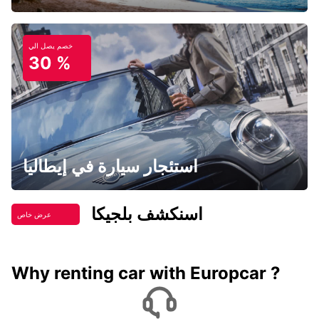
خصم يصل الي
30 %
استئجار سيارة في إيطاليا
اسنكشف بلجيكا
عرض خاص
Why renting car with Europcar ?