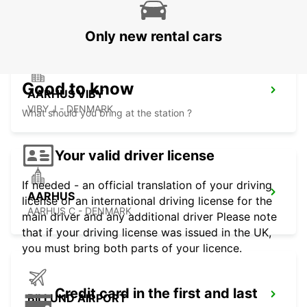
NAKSKOV - DENMARK
Only new rental cars
Good to know
AARHUS VIBY
VIBY J - DENMARK
What should you bring at the station ?
Your valid driver license
If needed - an official translation of your driving
AARHUS
license or an international driving license for the
AARHUS C - DENMARK
main driver and any additional driver Please note
that if your driving license was issued in the UK,
you must bring both parts of your licence.
Credit card in the first and last
BILLUND AIRPORT