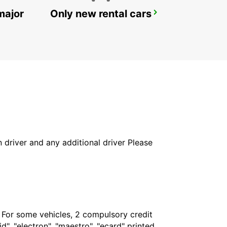
major
Only new rental cars
ALBERTSLUND
ALBERTSLUND - DENMARK
in driver and any additional driver Please
. For some vehicles, 2 compulsory credit
", "electron", "maestro", "ecard" printed