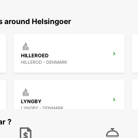
ns around Helsingoer
HILLEROED
HILLEROD - DENMARK
LYNGBY
LYNGBY - DENMARK
ar ?