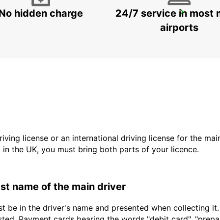
No hidden charge
24/7 service in most 
COPENHAGEN GAMMEL KONGEVEJ
COPENHAGEN - DENMARK
airports
driving license or an international driving license for the ma
d in the UK, you must bring both parts of your licence.
last name of the main driver
t be in the driver's name and presented when collecting it
sted. Payment cards bearing the words "debit card", "prepaid