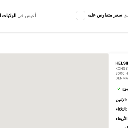
دي
سعر متفاوض عليه
أعيش في
HELS
KONGE
3000 
DENMA
بوع
الإثنين:
الثلاثاء:
عاء: