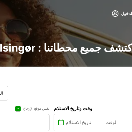
لدخول
جير السيارات في Helsingør : اكتشف جميع محطاتنا
ال
وقت وتاريخ الاستلام
نفس موقع الإرجاع