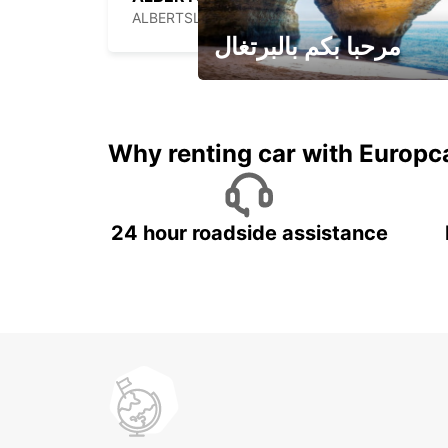
ALBERTSLUND - DENMARK
مرحبا بكم بالبرتغال
لقضاء عطلة مميزة مع يوربكار
Why renting car with Europc
24 hour roadside assistance