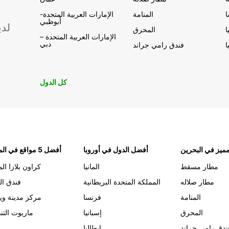
المنامة
الإمارات العربية المتحدة-
أبوظبي
لدي
ا
المحرق
الإمارات العربية المتحدة –
دبي
ا
فندق رامي جراند
كل الدول
ميز في البحرين
أفضل الدول في أوروبا
أفضل 5 مواقع في المنامة
مطار مسقط
المانيا
كراون بلازا الم
مطار صلاله
المملكة المتحدة البريطانية
فندق ال
المنامة
فرنسا
مركز مدينة وي
المحرق
إسبانيا
ماريوت التن
ندق رامي جراند
إيطاليا