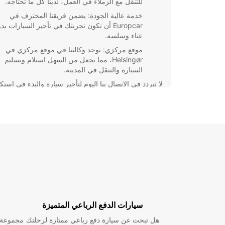
للتنقل مع الزملاء في العمل، لدينا كل ما تحتاجه.
خدمة عالية الجودة: يضمن فريقنا المحترف في
Europcar أن تكون تجربتك في تأجير السيارات بد
عناء وسلسة.
موقع مركزي: توجد وكالتنا في موقع مركزي في
Helsingør، مما يجعل من السهل استلام وتسليم
السيارة والتنقل في المدينة.
لا تتردد في الاتصال بنا اليوم لتأجير سيارة والبدء في اس
Helsingør بكل راحة وسهولة. نحن هنا لخدمتك وجعل ر
تجربة لا تُنسى!
سيارات الدفع الرباعي المتميزة
هل تبحث عن سيارة دفع رباعي ممتازة لرحلتك
مجموعة و