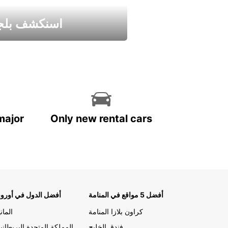
اسنكشف بلجي
استمتع واحصل علي عرض
major
Only new rental cars
أفضل 5 مواقع في المنامة
أفضل الدول في أوروب
كراون بلازا المنامة
الماني
فندق الخليج
المملكة المتحدة البريطاني