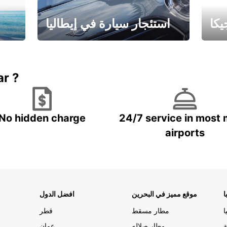
كا
استئجار سيارة في إيطاليا
ستاجر مركبه في ايطاليا – بسعر
 خاص
مميز
ar ?
No hidden charge
24/7 service in most 
airports
ا
موقع مميز في البحرين
افضل الدول
ا
مطار مسقط
قطر
ة
مطار صلاله
عمان