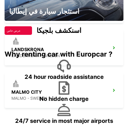
HILLEROED
استئجار سيارة في إيطاليا
HILLEROD - DENMARK
اسنكشف بلجيكا
عرض خاص
LANDSKRONA
Why renting car with Europcar ?
LANDSKRONA - SWEDEN
24 hour roadside assistance
MALMO CITY
No hidden charge
MALMO - SWEDEN
24/7 service in most major airports