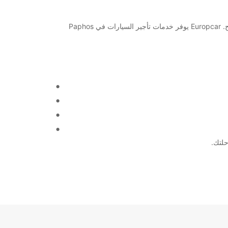
مرحبًا بك في مطار بافوس! إذا كنت بصدد زيارة هذه المدينة الساحرة وترغب في استئجار سيارة أو شاحنة لرحلتك، فأنت في المكان الصحيح. Europcar يوفر خدمات تأجير السيارات في Paphos