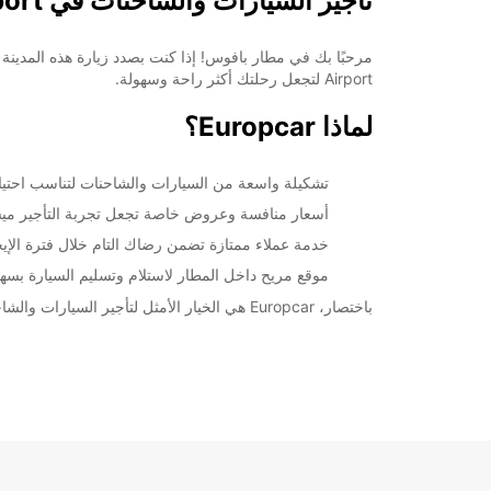
تأجير السيارات والشاحنات في Paphos Airport
Airport لتجعل رحلتك أكثر راحة وسهولة.
لماذا Europcar؟
تشكيلة واسعة من السيارات والشاحنات لتناسب احتياج
أسعار منافسة وعروض خاصة تجعل تجربة التأجير ميس
خدمة عملاء ممتازة تضمن رضاك التام خلال فترة الإيج
موقع مريح داخل المطار لاستلام وتسليم السيارة بسه
باختصار، Europcar هي الخيار الأمثل لتأجير السيارات والشاحنات في Paphos Airport، فتفضل بزيارتنا وتمتع بتجربة فريدة ومريحة خلال رحلتك.