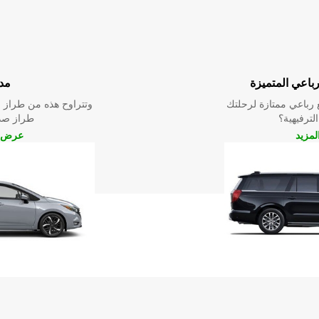
رباعي المتميزة
مد
رباعي ممتازة لرحلتك
وتتراوح هذه من طراز م
الترفيهية؟
طراز صدي
مزيد
عرض ا