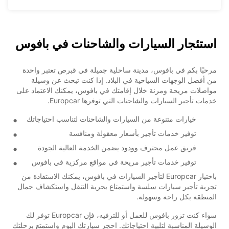
استئجار السيارات والشاحنات في بافوس
مرحبًا بكم في بافوس، مدينة ساحلية جميلة في قبرص تعتبر واحدة
من أفضل الوجهات السياحية في البلاد. إذا كنت تبحث عن وسيلة
مواصلات مريحة ومرنة خلال إقامتك في بافوس، يمكنك الاعتماد على
خدمات تأجير السيارات والشاحنات التي توفرها Europcar.
خيارات متنوعة من السيارات والشاحنات لتناسب احتياجاتك
توفير خدمات تأجير بأسعار معقولة ومنافسة
فريق عمل محترف وودود يضمن الخدمة العالية الجودة
توفير خدمات تأجير مريحة في مواقع مركزية في بافوس
باختيار Europcar لتأجير السيارات في بافوس، يمكنك الاستفادة من
تجربة تأجير سيارات سلسة واستمتاع بحرية التنقل واستكشاف جمال
المنطقة بكل راحة وسهولة.
سواء كنت تزور بافوس للعمل أو للترفيه، فإن Europcar توفر لك
الوسيلة المناسبة لتلبية احتياجاتك. احجز سيارتك اليوم واستمتع برحلتك