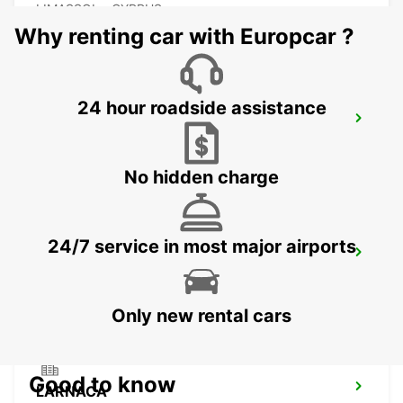
LIMASSOL - CYPRUS
Why renting car with Europcar ?
24 hour roadside assistance
LIMASSOL BELMAR
LIMASSOL - CYPRUS
No hidden charge
24/7 service in most major airports
NICOSIA
NICOSIA - CYPRUS
Only new rental cars
Good to know
LARNACA