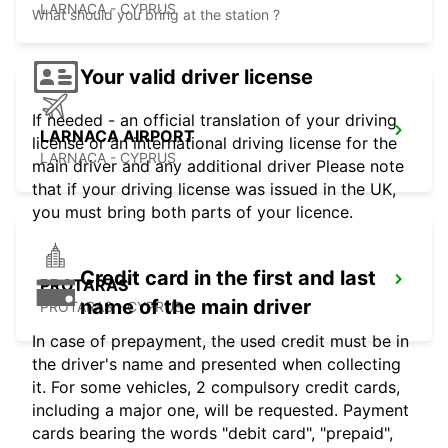
LARNACA - CYPRUS
What should you bring at the station ?
Your valid driver license
If needed - an official translation of your driving
LARNACA AIRPORT
license or an international driving license for the
LARNACA - CYPRUS
main driver and any additional driver Please note
that if your driving license was issued in the UK,
you must bring both parts of your licence.
Credit card in the first and last
PROTARAS
name of the main driver
PROTARAS - CYPRUS
In case of prepayment, the used credit must be in
the driver's name and presented when collecting
it. For some vehicles, 2 compulsory credit cards,
including a major one, will be requested. Payment
cards bearing the words "debit card", "prepaid",