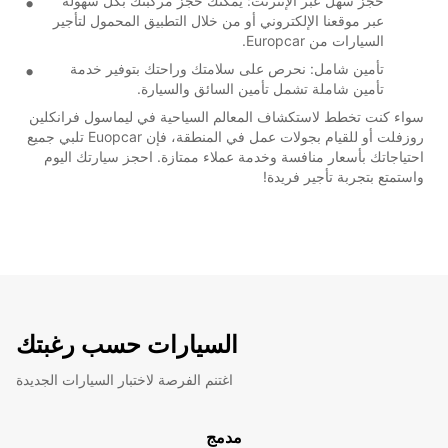
حجز سهل عبر الإنترنت: يمكنك حجز مركبتك بكل سهولة
عبر موقعنا الإلكتروني أو من خلال التطبيق المحمول لتأجير
السيارات من Europcar.
تأمين شامل: نحرص على سلامتك وراحتك بتوفير خدمة
تأمين شاملة تشمل تأمين السائق والسيارة.
سواء كنت تخطط لاستكشاف المعالم السياحية في ليماسول فرانكلين
روزفلت أو للقيام بجولات عمل في المنطقة، فإن Euopcar تلبي جميع
احتياجاتك بأسعار منافسة وخدمة عملاء ممتازة. احجز سيارتك اليوم
واستمتع بتجربة تأجير فريدة!
السيارات حسب رغبتك
اغتنم الفرصة لاختبار السيارات الجديدة
مدمج