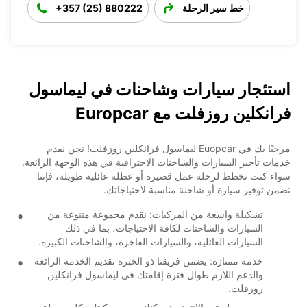
خط سير الرحلة
+357 (25) 880222
استئجار سيارات وشاحنات في ليماسول
فرانكلين روزفلت مع Europcar
مرحبًا بك في Euopcar ليماسول فرانكلين روزفلت! نحن نقدم
خدمات تأجير السيارات والشاحنات الاحترافية في هذه الوجهة الرائعة.
سواء كنت تخطط لرحلة عمل قصيرة أو عطلة عائلية طويلة، فإننا
نضمن توفير سيارة أو شاحنة مناسبة لاحتياجاتك.
تشكيلة واسعة من المركبات: نقدم مجموعة متنوعة من
السيارات والشاحنات لكافة الاحتياجات، بما في ذلك
السيارات العائلية، والسيارات الفاخرة، والشاحنات الكبيرة.
خدمة ممتازة: يضمن فريقنا ذو الخبرة تقديم الخدمة الرائعة
والدعم اللازم طوال فترة إقامتك في ليماسول فرانكلين
روزفلت.