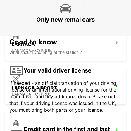
NICOSIA
NICOSIA - CYPRUS
Only new rental cars
Good to know
LARNACA
LARNACA - CYPRUS
What should you bring at the station ?
Your valid driver license
If needed - an official translation of your driving
LARNACA AIRPORT
license or an international driving license for the
LARNACA - CYPRUS
main driver and any additional driver Please note
that if your driving license was issued in the UK,
you must bring both parts of your licence.
Credit card in the first and last