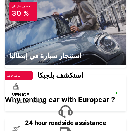
خصم يصل الي
UDINE
30 %
UDINE - ITALY
RIMINI
استئجار سيارة في إيطاليا
RIMINI - ITALY
اسنكشف بلجيكا
عرض خاص
VENICE
Why renting car with Europcar ?
VENEZIA - ITALY
24 hour roadside assistance