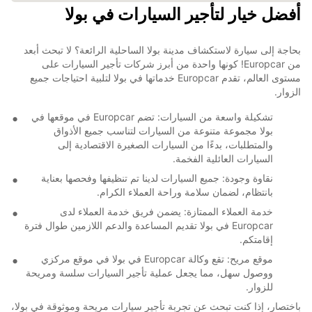
أفضل خيار لتأجير السيارات في بولا
بحاجة إلى سيارة لاستكشاف مدينة بولا الساحلية الرائعة؟ لا تبحث أبعد
من Europcar! كونها واحدة من أبرز شركات تأجير السيارات على
مستوى العالم، تقدم Europcar خدماتها في بولا لتلبية احتياجات جميع
الزوار.
تشكيلة واسعة من السيارات: تضم Europcar في موقعها في
بولا مجموعة متنوعة من السيارات لتناسب جميع الأذواق
والمتطلبات، بدءًا من السيارات الصغيرة الاقتصادية إلى
السيارات العائلية الفخمة.
نقاوة وجودة: جميع السيارات لدينا تم تنظيفها وفحصها بعناية
بانتظام، لضمان سلامة وراحة العملاء الكرام.
خدمة العملاء الممتازة: يضمن فريق خدمة العملاء لدى
Europcar في بولا تقديم المساعدة والدعم اللازمين طوال فترة
إقامتكم.
موقع مريح: تقع وكالة Europcar في بولا في موقع مركزي
ووصول سهل، مما يجعل عملية تأجير السيارات سلسة ومريحة
للزوار.
باختصار، إذا كنت تبحث عن تجربة تأجير سيارات مريحة وموثوقة في بولا،