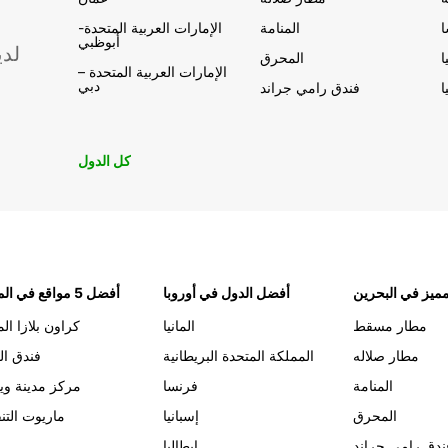
المنامة
الإمارات العربية المتحدة-
أبوظبي
لدي
ا
المحرق
الإمارات العربية المتحدة –
دبي
ا
فندق رامي جراند
كل الدول
ميز في البحرين
أفضل الدول في أوروبا
أفضل 5 مواقع في المنامة
مطار مسقط
المانيا
كراون بلازا الم
مطار صلاله
المملكة المتحدة البريطانية
فندق ال
المنامة
فرنسا
مركز مدينة وي
المحرق
إسبانيا
ماريوت التن
ندق رامي جراند
إيطاليا