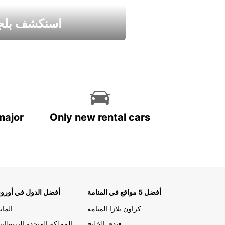
اسنكشف بلجي
استمتع واحصل علي عرض
major
Only new rental cars
أفضل 5 مواقع في المنامة
أفضل الدول في أوروب
كراون بلازا المنامة
الماني
فندق الخليج
المملكة المتحدة البريطاني