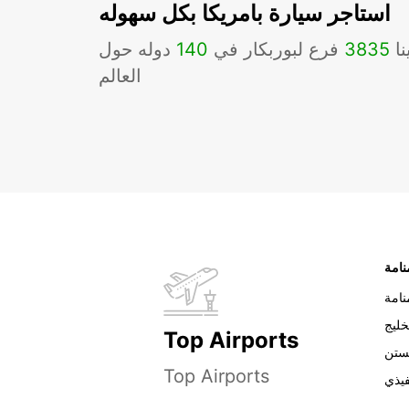
استاجر سيارة بامريكا بكل سهوله
نا
3835
فرع لبوربكار في
140
دوله حول
العالم
نامة
خليج
Top Airports
ستن
Top Airports
فيذي