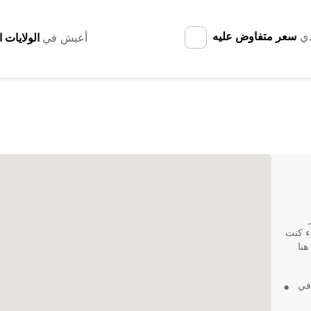
دي
سعر متفاوض عليه
أعيش في
ر
ء كنت
هنا
 في