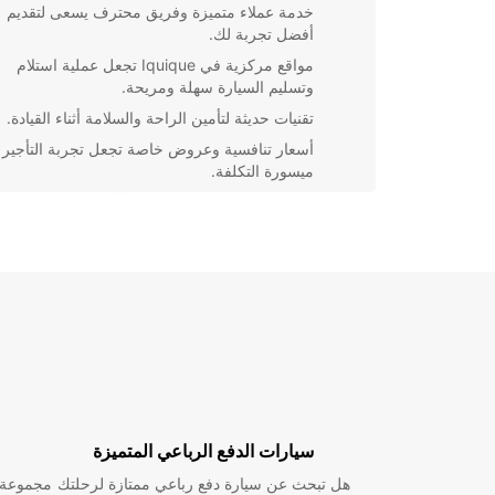
خدمة عملاء متميزة وفريق محترف يسعى لتقديم
أفضل تجربة لك.
مواقع مركزية في Iquique تجعل عملية استلام
وتسليم السيارة سهلة ومريحة.
تقنيات حديثة لتأمين الراحة والسلامة أثناء القيادة.
أسعار تنافسية وعروض خاصة تجعل تجربة التأجير
ميسورة التكلفة.
اختر Europcar في Iquique لتجربة تأجير السيارات ا
والاستمتاع برحلتك بكل يسر وراحة. تواصل معنا اليوم لح
سيارتك ولا تفوت الفرصة للاستمتاع بأفضل الخدمات!
سيارات الدفع الرباعي المتميزة
هل تبحث عن سيارة دفع رباعي ممتازة لرحلتك
مجموعة و