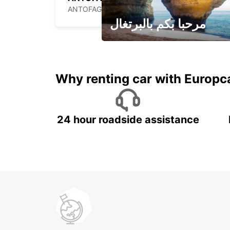
ANTOFAGASTA - CHILE
مرحبا بكم بالبرتغال
لقضاء عطلة مميزة مع يوربكار
Why renting car with Europc
24 hour roadside assistance