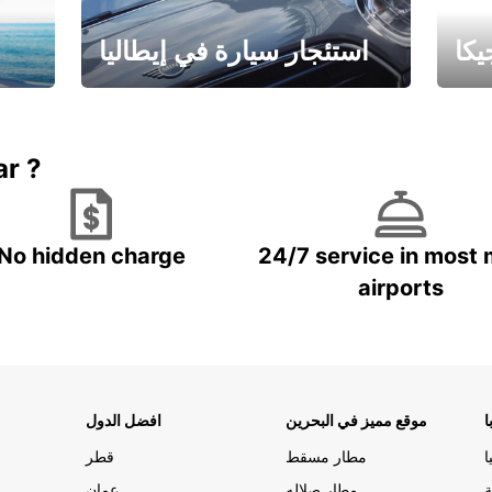
كا
استئجار سيارة في إيطاليا
ستاجر مركبه في ايطاليا – بسعر
 خاص
مميز
ar ?
No hidden charge
24/7 service in most 
airports
ا
موقع مميز في البحرين
افضل الدول
ا
مطار مسقط
قطر
ة
مطار صلاله
عمان