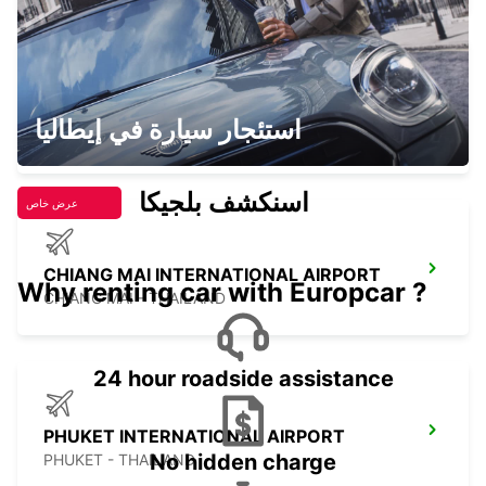
KRABI INTERNATIONAL AIRPORT
استئجار سيارة في إيطاليا
KRABI - THAILAND
اسنكشف بلجيكا
عرض خاص
CHIANG MAI INTERNATIONAL AIRPORT
Why renting car with Europcar ?
CHIANG MAI - THAILAND
24 hour roadside assistance
PHUKET INTERNATIONAL AIRPORT
No hidden charge
PHUKET - THAILAND