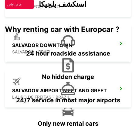
GREET
اسنكشف بلجيكا
عرض خاص
PORTO ALEGRE - BRAZIL
Why renting car with Europcar ?
SALVADOR DOWNTOWN
SALVADOR - BRAZIL
24 hour roadside assistance
No hidden charge
SALVADOR AIRPORT MEET AND GREET
LAURO DE FREITAS - BRAZIL
24/7 service in most major airports
Only new rental cars