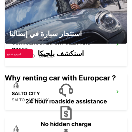
GUARULHOS - BRAZIL
استئجار سيارة في إيطاليا
GUARULHOS AIRPORT MEET AND
GREET
اسنكشف بلجيكا
عرض خاص
SAO PAULO - BRAZIL
Why renting car with Europcar ?
SALTO CITY
SALTO - URUGUAY
24 hour roadside assistance
No hidden charge