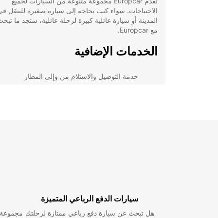
تقدم Europcar مجموعة متنوعة من السيارات لجميع
الاحتياجات. سواء كنت بحاجة إلى سيارة صغيرة للتنقل في
المدينة أو سيارة عائلية كبيرة لرحلة عائلية، ستجد ما تبح
مع Europcar.
الخدمات الإضافية
خدمة التوصيل والاستلام من وإلى المطار
تأجير سيارات لرجال الأعمال
تأمين شامل للسيارة
خدمة عملاء على مدار الساعة
اكتشف Maun بسهولة
بفضل تأجير سيارة من Europcar، يمكنك الاستمتاع بالت
بحرية داخل ماون وزيارة أماكن سياحية رائعة مثل متنزه
أوكافانجو دلتا الوطني ومحمية ماكسي. استفد من خدمتنا ل
وقتك وجعل رحلتك أكثر راحة ومرح.
سيارات الدفع الرباعي المتميزة
احجز سيارتك اليوم
هل تبحث عن سيارة دفع رباعي ممتازة لرحلتك
مجموعة و