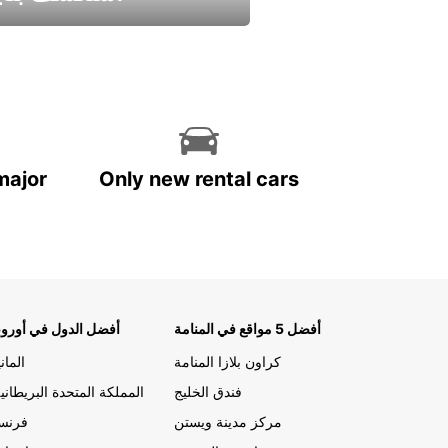
استمتع واحصل علي عرض
major
Only new rental cars
أفضل 5 مواقع في المنامة
أفضل الدول في أوروب
كراون بلازا المنامة
الماني
فندق الخليج
المملكة المتحدة البريطاني
مركز مدينة ويستن
فرنسا