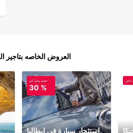
العروض الخاصه بتاجير ال
خاص
خصم يصل الي
30 %
كا
استئجار سيارة في إيطاليا