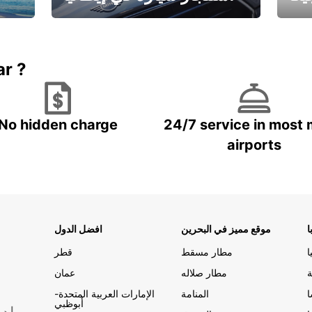
ستاجر مركبه في ايطاليا – بسعر
 خاص
مميز
ar ?
No hidden charge
24/7 service in most 
airports
ا
موقع مميز في البحرين
افضل الدول
ا
مطار مسقط
قطر
ة
مطار صلاله
عمان
المنامة
الإمارات العربية المتحدة-
أبوظبي