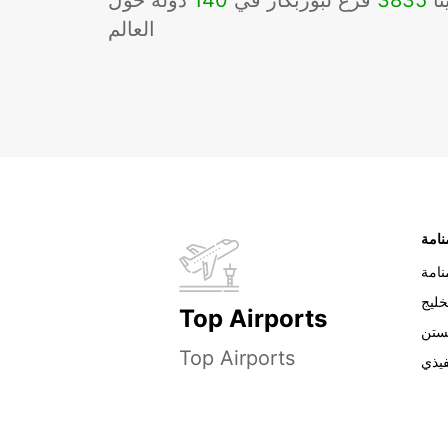
نا
3835
فرع لبوربكار في
140
دوله حول
العالم
نامة
خليج
Top Airports
ستن
Top Airports
فيذي