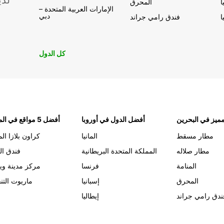
لدي
ا
المحرق
الإمارات العربية المتحدة –
دبي
ا
فندق رامي جراند
كل الدول
ميز في البحرين
أفضل الدول في أوروبا
أفضل 5 مواقع في المنامة
مطار مسقط
المانيا
كراون بلازا الم
مطار صلاله
المملكة المتحدة البريطانية
فندق ال
المنامة
فرنسا
مركز مدينة وي
المحرق
إسبانيا
ماريوت التن
ندق رامي جراند
إيطاليا