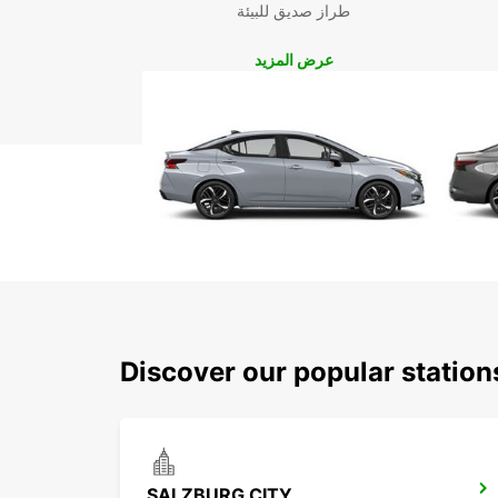
طراز صديق للبيئة
عرض المزيد
Discover our popular statio
SALZBURG CITY