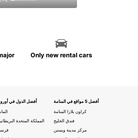
استمتع واحصل علي عرض
major
Only new rental cars
أفضل 5 مواقع في المنامة
أفضل الدول في أوروب
كراون بلازا المنامة
الماني
فندق الخليج
المملكة المتحدة البريطاني
مركز مدينة ويستن
فرنسا