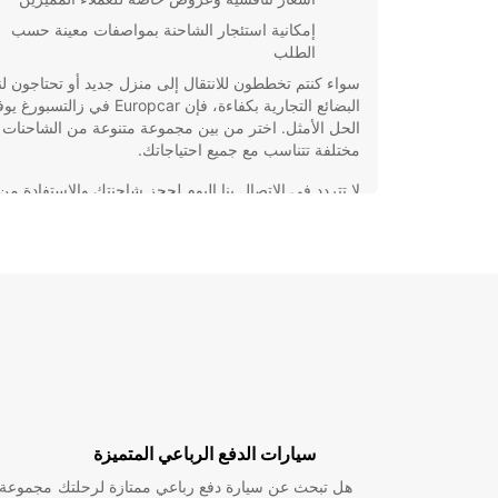
إمكانية استئجار الشاحنة بمواصفات معينة حسب
الطلب
سواء كنتم تخططون للانتقال إلى منزل جديد أو تحتاجون ل
البضائع التجارية بكفاءة، فإن Europcar في زال
الحل الأمثل. اختر من بين مجموعة متنوعة من الشاحنات 
مختلفة تتناسب مع جميع احتياجاتك.
لا تتردد في الاتصال بنا اليوم لحجز شاحنتك والاستفادة من
خدماتنا الاحترافية والموثوقة. Europcar في زالتسبو
الاختيار الأمثل لتأجير الشاحنات الذي لا يخطئ.
سيارات الدفع الرباعي المتميزة
هل تبحث عن سيارة دفع رباعي ممتازة لرحلتك
مجموعة و