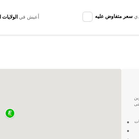
دي
سعر متفاوض عليه
أعيش في
ين
تى
ات