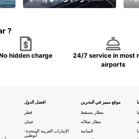
ستاجر مركبه في ايطاليا – بسعر
 خاص
مميز
ar ?
No hidden charge
24/7 service in most 
airports
ا
موقع مميز في البحرين
افضل الدول
ا
مطار مسقط
قطر
ة
مطار صلاله
عمان
المنامة
الإمارات العربية المتحدة-
أبوظبي