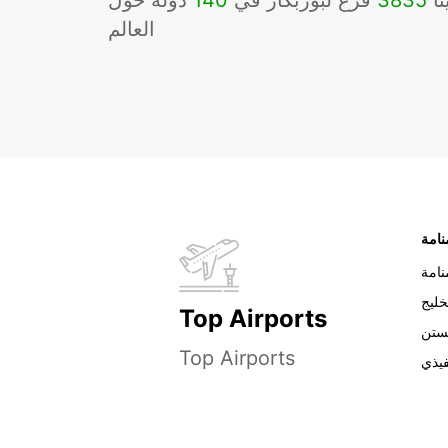
نا
3835
فرع لبوربكار في
140
دوله حول
العالم
نامة
خليج
Top Airports
ستن
Top Airports
فيذي