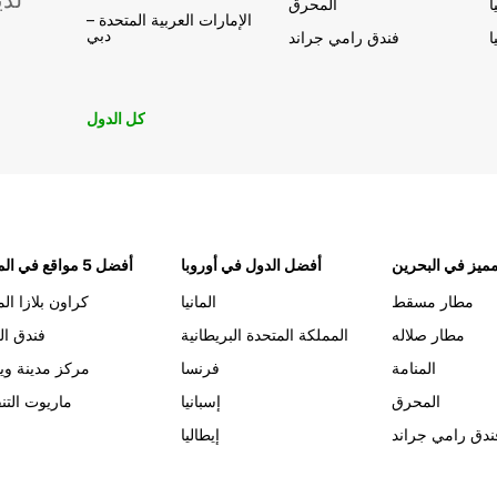
لدي
ا
المحرق
الإمارات العربية المتحدة –
دبي
ا
فندق رامي جراند
كل الدول
ميز في البحرين
أفضل الدول في أوروبا
أفضل 5 مواقع في المنامة
مطار مسقط
المانيا
كراون بلازا الم
مطار صلاله
المملكة المتحدة البريطانية
فندق ال
المنامة
فرنسا
مركز مدينة وي
المحرق
إسبانيا
ماريوت التن
ندق رامي جراند
إيطاليا