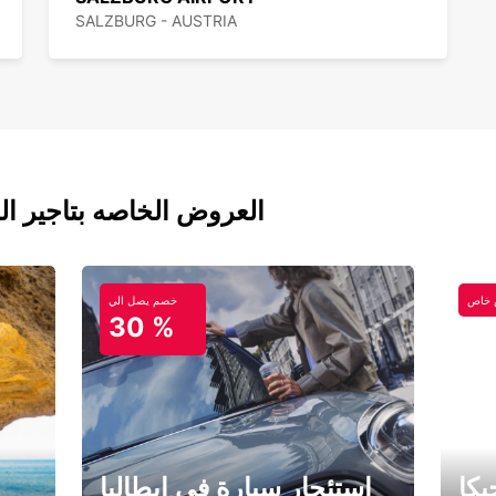
SALZBURG - AUSTRIA
العروض الخاصه بتاجير ال
خاص
خصم يصل الي
30 %
كا
استئجار سيارة في إيطاليا