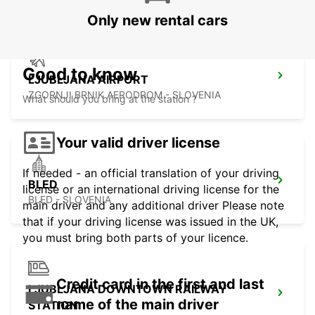
Only new rental cars
Good to know
LJUBLJANA AIRPORT
ZGORNJI BRNIK AERODROM - SLOVENIA
What should you bring at the station ?
Your valid driver license
If needed - an official translation of your driving
BLED
license or an international driving license for the
BLED - SLOVENIA
main driver and any additional driver Please note
that if your driving license was issued in the UK,
you must bring both parts of your licence.
Credit card in the first and last
LJUBLJANA DOWNTOWN RAILWAY
name of the main driver
STATION