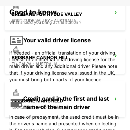
Good to know
BRISBANE FORTITUDE VALLEY
FORTITUDE VALLEY - AUSTRALIA
What should you bring at the station ?
Your valid driver license
If needed - an official translation of your driving
BRISBANE CANNON HILL
license or an international driving license for the
TINGALPA - AUSTRALIA
main driver and any additional driver Please note
that if your driving license was issued in the UK,
you must bring both parts of your licence.
Credit card in the first and last
BRISBANE MANSFIELD
name of the main driver
MANSFIELD - AUSTRALIA
In case of prepayment, the used credit must be in
the driver's name and presented when collecting