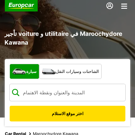
تأجير voiture و utilitaire في Maroochydore
Kawana
ما نوع المركبة؟
الشاحنات وسيارات النقل
سيارة
اختر موقع الاستلام
Car Rental
Maroochydore Kawana