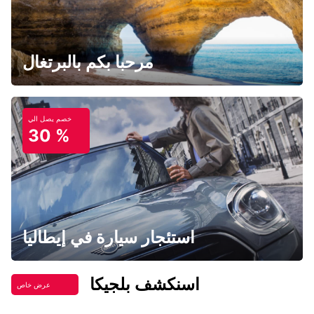
مرحبا بكم بالبرتغال
خصم يصل الي
30 %
استئجار سيارة في إيطاليا
اسنكشف بلجيكا
عرض خاص