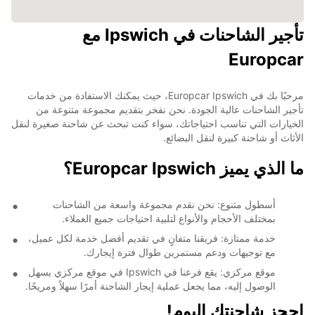
تأجير الشاحنات في Ipswich مع
Europcar
مرحبًا بك في Europcar Ipswich، حيث يمكنك الاستفادة من خدمات
تأجير الشاحنات عالية الجودة. نحن نفخر بتقديم مجموعة متنوعة من
الخيارات التي تناسب احتياجاتك، سواء كنت تبحث عن شاحنة صغيرة لنقل
الأثاث أو شاحنة كبيرة لنقل البضائع.
ما الذي يميز Europcar Ipswich؟
أسطول متنوع: نحن نقدم مجموعة واسعة من الشاحنات
بمختلف الأحجام والأنواع لتلبية احتياجات جميع العملاء.
خدمة ممتازة: فريقنا متفانٍ في تقديم أفضل خدمة لكل عميل،
مع توجيهات ودعم مستمرين طوال فترة إيجارك.
موقع مركزي: يقع فرعنا في Ipswich في موقع مركزي يسهل
الوصول إليه، مما يجعل عملية إيجار الشاحنة أمرًا سهلاً ومريحًا.
احجز شاحنتك اليوم!