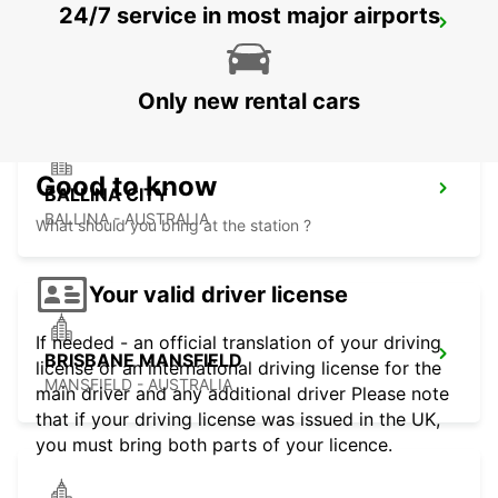
24/7 service in most major airports
BALLINA BYRON GATEWAY AIRPORT
BALLINA - AUSTRALIA
Only new rental cars
Good to know
BALLINA CITY
BALLINA - AUSTRALIA
What should you bring at the station ?
Your valid driver license
If needed - an official translation of your driving
BRISBANE MANSFIELD
license or an international driving license for the
MANSFIELD - AUSTRALIA
main driver and any additional driver Please note
that if your driving license was issued in the UK,
you must bring both parts of your licence.