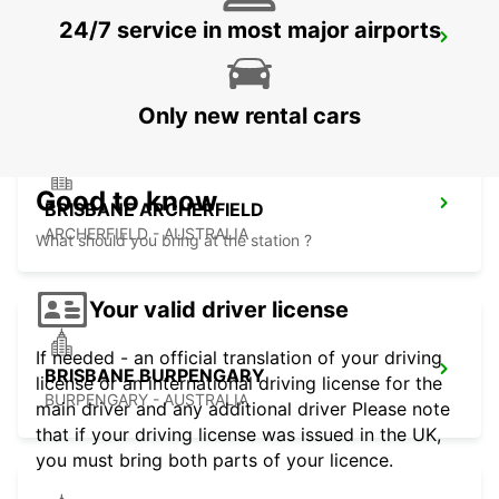
24/7 service in most major airports
BRISBANE MANSFIELD
MANSFIELD - AUSTRALIA
Only new rental cars
Good to know
BRISBANE ARCHERFIELD
ARCHERFIELD - AUSTRALIA
What should you bring at the station ?
Your valid driver license
If needed - an official translation of your driving
BRISBANE BURPENGARY
license or an international driving license for the
BURPENGARY - AUSTRALIA
main driver and any additional driver Please note
that if your driving license was issued in the UK,
you must bring both parts of your licence.