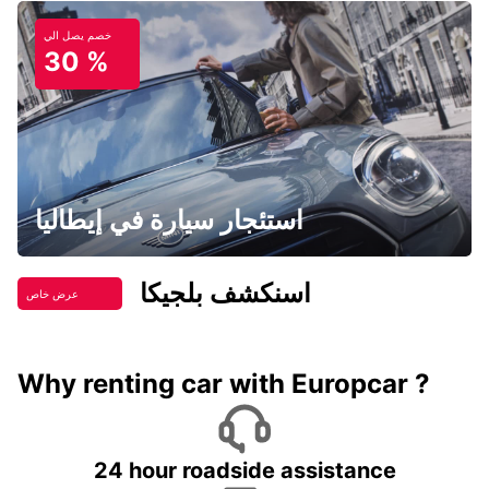
خصم يصل الي
30 %
استئجار سيارة في إيطاليا
اسنكشف بلجيكا
عرض خاص
Why renting car with Europcar ?
24 hour roadside assistance