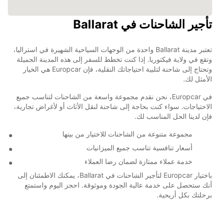
تأجير الشاحنات في Ballarat
تعتبر مدينة Ballarat واحدة من الوجهات السياحية الشهيرة في استراليا،
وتقع في ولاية فيكتوريا. إذا كنت تخطط للسفر إلى هذه المدينة الجميلة
وتحتاج إلى شاحنة لتلبية احتياجاتك النقلية، فإن Europcar هي الخيار
الأمثل لك.
في Europcar، نحن نقدم مجموعة واسعة من الشاحنات لتناسب جميع
الاحتياجات. سواء كنت بحاجة إلى شاحنة لنقل الأثاث أو لأغراض تجارية،
فإن لدينا الحل المناسب لك.
مجموعة متنوعة من الشاحنات للاختيار من بينها
أسعار تنافسية تناسب جميع الميزانيات
خدمة عملاء ممتازة لضمان رضا العملاء
باختيار Europcar لتأجير الشاحنات في Ballarat، يمكنك الاطمئنان إلى
أنك ستحصل على خدمة عالية الجودة وموثوقة. احجز اليوم واستمتع
برحلتك بكل أريحية.