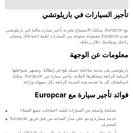
تأجير السيارات في باريلوتشي
مع Europcar, يمكنك الاستمتاع بتجربة تأجير سيارة مثالية في باريلوتشي.
تقدم Europcar مجموعة متنوعة من السيارات لتلبية احتياجاتك وضمان
راحتك وسلامتك خلال رحلتك.
معلومات عن الوجهة
باريلوتشي هي مدينة ساحلية جميلة تقع في إيطاليا، وتشتهر بشواطئها
الرملية الرائعة ومناظرها الخلابة. بتأجير سيارة من Europcar، يمكنك
استكشاف كل ما تقدمه هذه المدينة الرائعة بكل سهولة وراحة.
فوائد تأجير سيارة مع Europcar
تشكيلة واسعة من السيارات لتلبية احتياجات جميع العملاء
خدمة ممتازة ودعم على مدار الساعة من قبل فريق Europcar
المحترف
أسعار تنافسية وعروض خاصة لتوفير المزيد لعملائنا الأعزاء