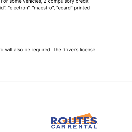
. For some vehicles, 2 compulsory credit
", "electron", "maestro", "ecard" printed
 will also be required. The driver’s license