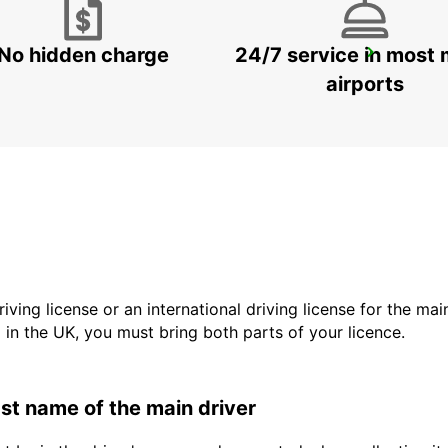
No hidden charge
24/7 service in most 
CHAUFFEUR SERVICE BOOKING ABU DHABI
ABU DHABI - ABU DHABI
airports
driving license or an international driving license for the ma
d in the UK, you must bring both parts of your licence.
last name of the main driver