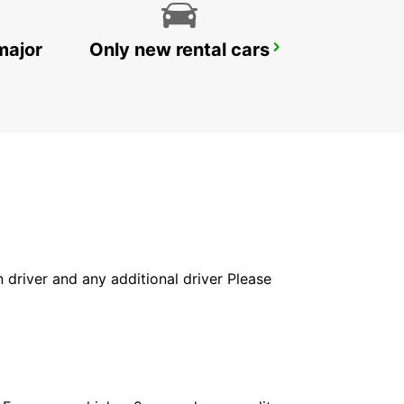
major
Only new rental cars
ABU DHABI MUSSAFAH
ABU DHABI - ABU DHABI
in driver and any additional driver Please