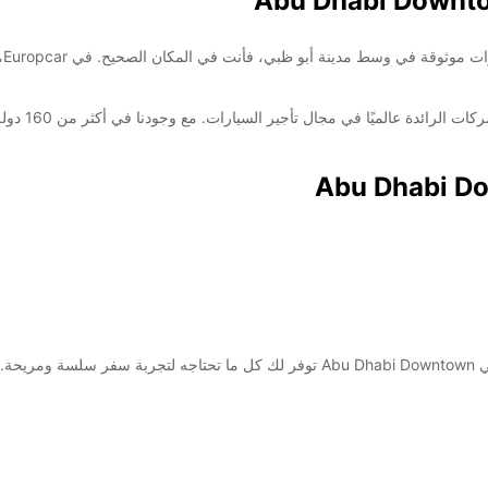
مر
تأسست ropcar
سواء كنت تخطط لرحلة عمل أو عطلة عائلية، Europcar في Abu Dhabi Downtown توفر لك 