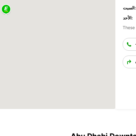
السبت:
الأحد:
These 