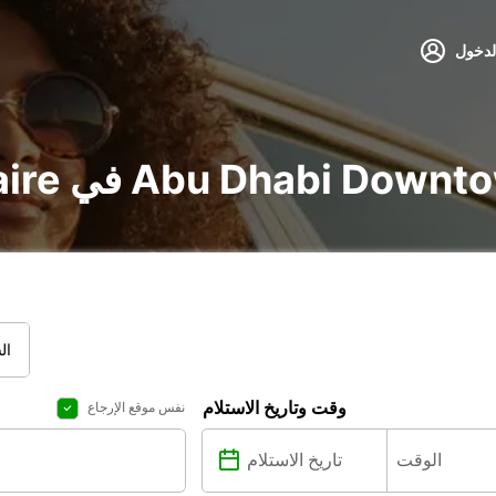
لدخول
voitur و utilitaire في Abu Dhabi Downtown
ال
وقت وتاريخ الاستلام
نفس موقع الإرجاع