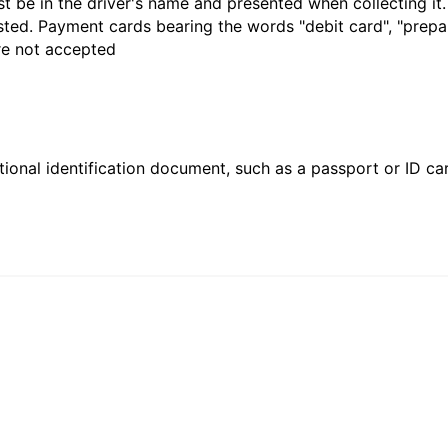
t be in the driver's name and presented when collecting it
sted. Payment cards bearing the words "debit card", "prepaid
are not accepted
ional identification document, such as a passport or ID card