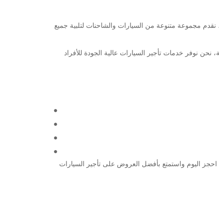
حبًا بكم في أبو ظبي! إذا كنت تبحث عن خدمة تأجير سيارات موثوقة في وسط مدينة أبو ظبي، فأنت في المكان الصحيح. في Europcar، نقدم مجموعة متنوعة من السيارات والشاحنات لتلبية جميع
Eu في عام 1949 وهي اليوم واحدة من الشركات الرائدة عالميًا في مجال تأجير السيارات. مع وجودنا في أكثر من 160 دولة، نحن نوفر خدمات تأجير السيارات عالية الجودة للأفراد
كل ما تحتاجه لتجربة سفر سلسة ومريحة. احجز اليوم واستمتع بأفضل العروض على تأجير السيارات