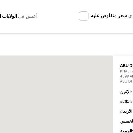
دي
سعر متفاوض عليه
أعيش في
ABU 
KHALIF
4399 A
ABU DH
الإثنين:
الثلاثاء:
عاء:
جمعة: