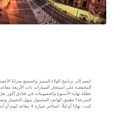
انضم إلى برنامج الولاء المميز واستمتع بمزايا الأعض
المخفضة على استئجار السيارات ذات الأربعة مقاع
عطلة نهاية الأسبوع والخصومات في فنادق أكور. هل
السرعة؟ تطبيق الهاتف المحمول سهل التحميل ويسم
كنت، نهارًا أو ليلاً. استأجر سيارة 4 مقاعد ليوم أو أسبوع أو لفترة طويلة واكتشف المزايا.