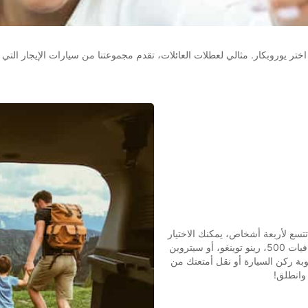
ختر يوروبكار. مثالي لعطلات العائلات، تقدم مجموعتنا من سيارات الإيجار الت
تسع لأربعة أشخاص، يمكنك الاختيار
من بين مجموعة واسعة من المركبات، بما في ذلك فيات 500، رينو توينغو، أو سيتروين
عوبة ركن السيارة أو نقل أمتعتك من
وانطلق!