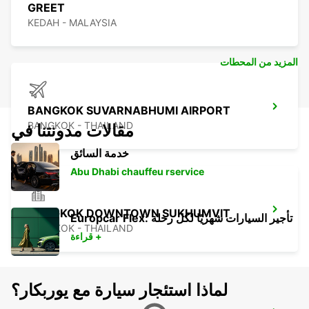
GREET
KEDAH - MALAYSIA
المزيد من المحطات
BANGKOK SUVARNABHUMI AIRPORT
BANGKOK - THAILAND
مقالات مدونتنا في
خدمة السائق
Abu Dhabi chauffeu rservice
BANGKOK DOWNTOWN SUKHUMVIT
Europcar Flex: تأجير السيارات شهريًا لكل رحلة
BANGKOK - THAILAND
قراءة +
لماذا استئجار سيارة مع يوربكار؟