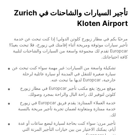
تأجير السيارات والشاحنات في Zurich
Kloten Airport
مرحبًا بكم في مطار زيورخ كلوتن الدولي! إذا كنت تبحث عن خدمة
تأجير سيارات موثوقة ومريحة أثناء إقامتك في زيورخ، فلا تبحث بعيدًا!
Europcar تقدم لك مجموعة واسعة من السيارات والشاحنات لتلبية
كافة احتياجاتك.
تشكيلة واسعة من السيارات: غير مهمة سواء كنت تبحث عن
سيارة صغيرة للتنقل في المدينة أو سيارة عائلية لرحلة
خارجية، Europcar لديها ما تبحث عنه.
موقع مريح: يقع مكتب تأجير Europcar في مطار زيورخ
كلوتن لتوفير لك راحة البال والراحة بمجرد وصولك.
خدمة العملاء الممتازة: يقدم فريق Europcar في زيورخ
خدمة ممتازة ومتعاونة لضمان تجربة تأجير مريحة بالنسبة
لك.
تأجير مرن: سواء كنت بحاجة لسيارة لبضع ساعات أو عدة
أيام، يمكنك الاختيار من بين خيارات التأجير المرنة التي