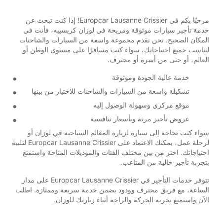
مرحبًا بكم في Europcar Lausanne Crissier! إذا كنت تبحث عن
خدمة تأجير سيارات موثوقة ومريحة في لوزان كريسييه، فأنت في
المكان الصحيح. نحن نقدم مجموعة واسعة من السيارات والشاحنات
لتناسب جميع احتياجاتك، سواء كنت مسافرًا على مستوى الوطن أو
العالم، أو حتى من أسرة أو محترف.
خدمة عالية الجودة وموثوقة
تشكيلة واسعة من السيارات والشاحنات للاختيار من بينها
موقع مركزي وسهولة الوصول إليه
عروض تأجير مرنة وبأسعار تنافسية
سواء كنت بحاجة إلى سيارة لزيارة المعالم السياحية في لوزان أو
لرحلة عمل، يمكنك الاعتماد على Europcar Lausanne Crissier لتلبية
احتياجاتك. اختر من بين مختلف الفئات والموديلات المتاحة واستمتع
بتجربة تأجير خالية من المتاعب.
تتوفر خدمات التأجير في Europcar Lausanne Crissier على مدار
الساعة، مع فريق محترف وودود يضمن خدمة سريعة وممتازة. اطلب
الآن واستمتع بحرية الحركة والراحة أثناء زيارتك للوزان.