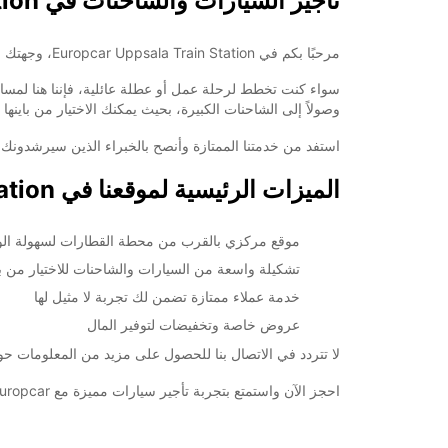
تأجير السيارات والشاحنات في Uppsala Train Station
+46 (18) 171730
مرحبًا بكم في Europcar Uppsala Train Station، وجهتك الموثوقة لتأجير السيارات والشاحنات في أبسالا!
خط سير الرحلة
وصولاً إلى الشاحنات الكبيرة، بحيث يمكنك الاختيار من باينه
استفد من خدمتنا الممتازة وأنصح بالخبراء الذين سيرشدون
الميزات الرئيسية لموقعنا في Uppsala Train Station:
موقع مركزي بالقرب من محطة القطارات لسهولة ال
تشكيلة واسعة من السيارات والشاحنات للاختيار من بي
خدمة عملاء ممتازة تضمن لك تجربة لا مثيل لها
عروض خاصة وتخفيضات لتوفير المال
لا تتردد في الاتصال بنا للحصول على مزيد من المعلومات حول خدماتنا في Uppsala Train Station. نحن هنا لمساعدتك في 
احجز الآن واستمتع بتجربة تأجير سيارات مميزة مع Europcar!