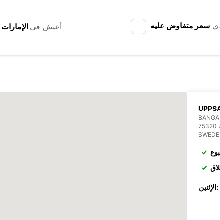
دي
سعر متفاوض عليه
أعيش في
UPPSA
BANGA
75320
SWEDE
بوع
لاق
الإثنين: