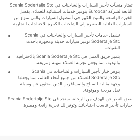
تمتاز منشآت تأجير السيارات والشاحنات في Scania Sodertalje Stc
التابعة لشركة Europcar بتوفير خدمات استثنائية للعملاء، بفضل
الخبرة الواسعة والتنوع الكبير في أسطول السيارات والتي تتنوع من
السيارات العائلية الصغيرة إلى الشاحنات الكبيرة للاحتياجات التجارية.
تشمل خدمات تأجير السيارات والشاحنات في Scania
Sodertalje Stc توفير سيارات حديثة ومجهزة بأحدث
التقنيات.
يتميز فريق العمل في Scania Sodertalje Stc بالاحترافية
والودية، مما يجعل تجربة العملاء سهلة ومريحة.
يتوفر خيار تأجير السيارات والشاحنات في Scania
Sodertalje Stc للعملاء من جميع أنحاء العالم، مما يجعلها
وجهة مثالية للسياح والمسافرين الذين يبحثون عن وسيلة
نقل مريحة وموثوقة.
بغض النظر عن الهدف من الرحلة، ستجد في Scania Sodertalje Stc
خيارات تأجير تناسب احتياجاتك وتوفر لك تجربة رائعة ومميزة.