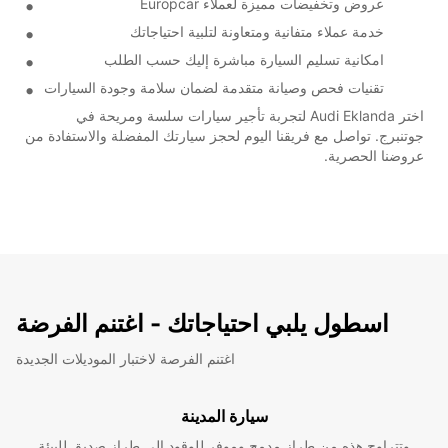
عروض وتخفيضات مميزة لعملاء Europcar
خدمة عملاء متفانية ومتعاونة لتلبية احتياجاتك
امكانية تسليم السيارة مباشرة إليك حسب الطلب
تقنيات فحص وصيانة متقدمة لضمان سلامة وجودة السيارات
اختر Audi Eklanda لتجربة تأجير سيارات سلسة ومريحة في
جوتنبرج. تواصل مع فريقنا اليوم لحجز سيارتك المفضلة والاستفادة من
عروضنا الحصرية.
اسطول يلبي احتياجاتك - اغتنم الفرضة
اغتنم الفرصة لاختبار الموديلات الجديدة
سيارة المدينة
وتتراوح هذه من طراز مدمج وموفر للوقود إلى طراز صديق للبيئة