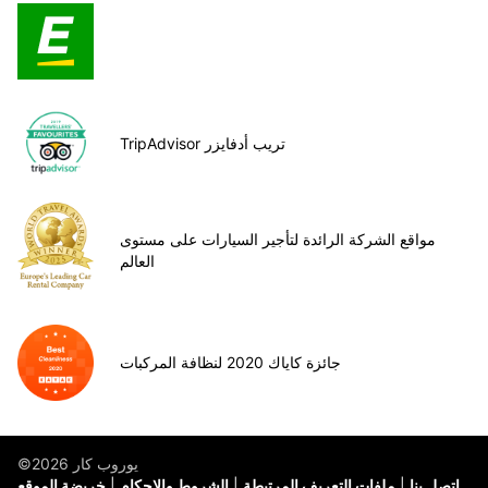
TripAdvisor تريب أدفايزر
مواقع الشركة الرائدة لتأجير السيارات على مستوى
العالم
جائزة كاياك 2020 لنظافة المركبات
©يوروب كار 2026
اتصل بنا
ملفات التعريف المرتبطة
الشروط والاحكام
خريضة الموقع