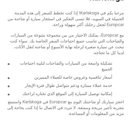
مرحبا بكم في Karlskoga! إذا كنت تخطط للسفر إلى هذه المدينة
الجميلة في السويد، فلا تنسى التفكير في استئجار سيارة أو شاحنة من
Europcar لجعل رحلتك أكثر سهولة وراحة.
مع Europcar، يمكنك الاختيار من بين مجموعة متنوعة من السيارات
والشاحنات التي تناسب جميع احتياجات السفر الخاصة بك. سواء كنت
تبحث عن سيارة صغيرة لرحلة نهاية الأسبوع أو شاحنة لنقل الأثاث،
لدينا كل ما تحتاجه.
تشكيلة واسعة من السيارات والشاحنات لتلبية احتياجات
الجميع
أسعار تنافسية وعروض خاصة للعملاء المميزين
خدمة عملاء ممتازة ودعم متواصل طوال فترة الإيجار
إمكانية توصيل السيارة إلى الموقع الذي تختاره لراحتك
احجز سيارتك أو شاحنتك اليوم مع Europcar في Karlskoga واستمتع
بتجربة تأجير مريحة وممتعة. لا تتردد في الاتصال بنا إذا كنت بحاجة إلى
مزيد من المعلومات أو المساعدة.