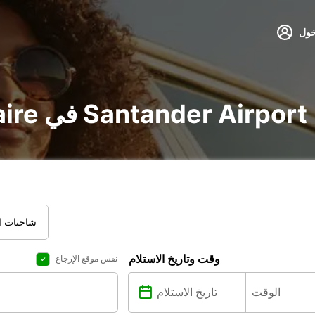
خول
تأجير voiture و utilitaire في Santander Airport
شاحنات ال
وقت وتاريخ الاستلام
نفس موقع الإرجاع