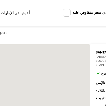
دي
سعر متفاوض عليه
أعيش في
rport
SANTA
PARAY
39600
SPAIN
بوع
الإثنين:
الثلاثاء:
عاء: