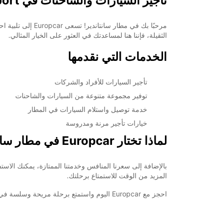
تأجير السيارات والشاحنات في Santander Airport
مرحبًا بك في مط
الثقيلة، فإننا هنا لمساعدتك في العثور على الخيار المثالي.
الخدمات التي نقدمها
تأجير السيارات للأفراد والشركات
توفير مجموعة متنوعة من السيارات والشاحنات
خدمة توصيل واستلام السيارات في المطار
خيارات تأجير مرنة ومدروسة
لماذا تختار Europcar في مطار سانتاندير؟
بالإضافة إلى سعرنا المنافس وخدمتنا الممتازة، يمكنك الا
المزيد من الوقت للاستمتاع برحلتك.
احجز مع Europcar اليوم واستمتع برحلة مريحة وسلسة في مطار سانتاندير. نحن هنا لخدمتك وجعل تجربتك في تأجير السيارات أكثر راحة ومتعة.