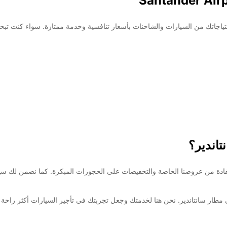
ار سانتاندير! تسعى Europcar إلى تلبية احتياجاتك من السيارات والشاحنات بأسعار تنافسية وخدمة ممتاز
ستفادة من عروضنا الخاصة والتخفيضات على الحجوزات المبكرة. كما نضمن لك س