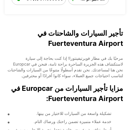
تأجير السيارات والشاحنات في
Fuerteventura Airport
مرحبًا بك في مطار فويرتيفينتورا! إذا كنت بحاجة إلى سيارة
لاستكشاف هذه الجزيرة الساحرة براحة تامة، فنحن في Europcar
نحن هنا لمساعدتك. نحن نقدم أسطولًا متنوعًا من السيارات والشاحنات
لتناسب احتياجات جميع العملاء، سواء كانوا أفرادًا أو محترفين.
مزايا تأجير السيارات من Europcar في
Fuerteventura Airport:
تشكيلة واسعة من السيارات للاختيار من بينها.
خدمة عملاء متميزة تضمن راحتك ورضاك التام.
أسعار تنافسية وعروض خاصة تجعل تجربة الإيجار ميسورة