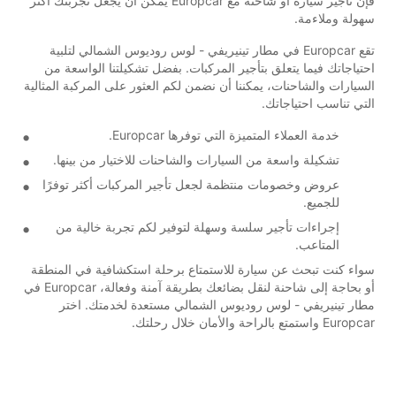
فإن تأجير سيارة أو شاحنة مع Europcar يمكن أن يجعل تجربتك أكثر
سهولة وملاءمة.
تقع Europcar في مطار تينيريفي - لوس روديوس الشمالي لتلبية
احتياجاتك فيما يتعلق بتأجير المركبات. بفضل تشكيلتنا الواسعة من
السيارات والشاحنات، يمكننا أن نضمن لكم العثور على المركبة المثالية
التي تناسب احتياجاتك.
خدمة العملاء المتميزة التي توفرها Europcar.
تشكيلة واسعة من السيارات والشاحنات للاختيار من بينها.
عروض وخصومات منتظمة لجعل تأجير المركبات أكثر توفرًا
للجميع.
إجراءات تأجير سلسة وسهلة لتوفير لكم تجربة خالية من
المتاعب.
سواء كنت تبحث عن سيارة للاستمتاع برحلة استكشافية في المنطقة
أو بحاجة إلى شاحنة لنقل بضائعك بطريقة آمنة وفعالة، Europcar في
مطار تينيريفي - لوس روديوس الشمالي مستعدة لخدمتك. اختر
Europcar واستمتع بالراحة والأمان خلال رحلتك.