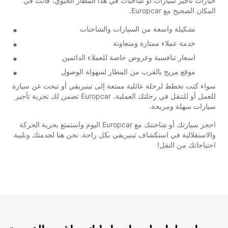
خيارات تأجير سيارات أو شاحنات في هذا المطار الحيوي، فأنت في
المكان الصحيح مع Europcar.
تشكيلة واسعة من السيارات والشاحنات
خدمة عملاء ممتازة ومتعاونة
اسعار تنافسية وعروض خاصة للعملاء الدائمين
موقع مريح بالقرب من المطار لسهولة الوصول
سواء كنت تخطط لرحلة عائلية ممتعة إلى تينيريفي أو تبحث عن سيارة
للعمل أو للتنقل في رحلتك العملية، Europcar تضمن لك تجربة تأجير
سيارات سهلة ومريحة.
احجز سيارتك أو شاحنتك مع Europcar اليوم واستمتع بحرية الحركة
والاستقلالية في استكشاف تينيريفي بكل راحة. نحن هنا لخدمتك وتلبية
احتياجاتك من النقل!