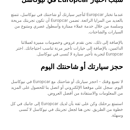
عندما تختار Europcar لتأجير سيارتك أو شاحنتك في نيوكاسل، تتمتع
بالعديد من المزايا الرائعة. تضمن Europcar أن تكون تجربتك مريحة
وسلسة من خلال خدمة عملاء ممتازة وأسطول عصري ومتنوع من
السيارات والشاحنات.
بالإضافة إلى ذلك، نحن نقدم عروض وخصومات مميزة لعملائنا
الدائمين، بالإضافة إلى خيارات تأجير مرنة تناسب احتياجاتك. اختر
Europcar لتجربة تأجير سيارة لا تُنسى في نيوكاسل.
حجز سيارتك أو شاحنتك اليوم
لا تضيع وقتك - احجز سيارتك أو شاحنتك مع Europcar في نيوكاسل
اليوم. سجل على موقعنا الإلكتروني أو اتصل بنا للحصول على المزيد
من المعلومات والاستفادة من أفضل العروض.
استمتع برحلتك وكن على ثقة بأن لديك Europcar إلى جانبك في كل
خطوة من الطريق. نحن هنا لجعل تجربتك في نيوكاسل لا تُنسى
وسهلة.