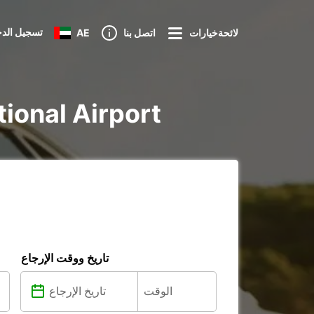
تسجيل الد
لائحةخيارات
اتصل بنا
AE
تأجير voiture و utilitaire
تاريخ ووقت الإرجاع