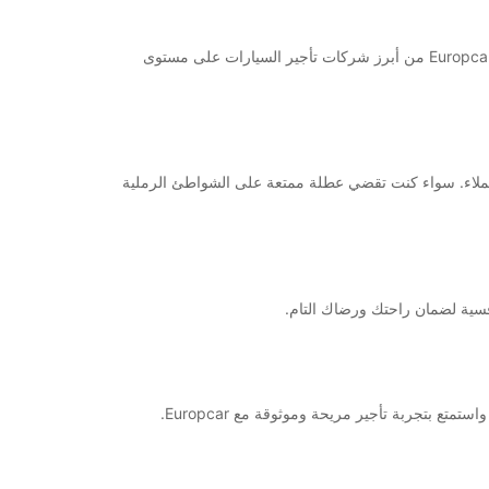
مرحبًا بك في مطار سيشل الدولي! إذا كنت تبحث عن خدمات تأجير السيارات عالية الجودة في سيشل، فلا تبحث أبعد من Europcar. كون Europcar من أبرز شركات تأجير السيارات على مستوى
العملاء. سواء كنت تقضي عطلة ممتعة على الشواطئ الرملية
افسية لضمان راحتك ورضاك التام.
 بتجربة تأجير مريحة وموثوقة مع Europcar.