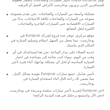
للمسافرين الذين يزورون بوخارست لأغراض العمل أو الترفيه.
تشكيلة واسعة من السيارات والشاحنات: نحن نقدم مجموعة
متنوعة من السيارات والشاحنات لكافة الاحتياجات، بدءًا من
السيارات الاقتصادية حتى السيارات الفاخرة والشاحنات
الكبيرة لنقل البضائع.
موقع مركزي: تتوفر عدة فروع لشركة Europcar في
بوخارست، مما يجعل من السهل استلام وتسليم السيارة في
المكان الذي يناسبك.
خدمة العملاء على مدار الساعة: نحن هنا لمساعدتك في أي
وقت من اليوم، سواء كنت بحاجة إلى مساعدة في اختيار
السيارة المناسبة أو لحل أي مشكلة تواجهك أثناء فترة تأجير
السيارة.
تأمين شامل: جميع سيارات Europcar مؤمنة بشكل كامل،
مما يضمن لك راحة البال أثناء استخدام السيارة في
بوخارست.
اختر Europcar لتجربة تأجير سيارات سلسة ومريحة في بوخارست.
احجز الآن واستمتع برحلتك في هذه المدينة الرائعة!