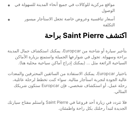
مواقع مركزية للوكالات في جميع أنحاء المدينة للسهولة في
الوصول
أسعار تنافسية وعروض خاصة تجعل الاستأجار ميسور
التكلفة
اكتشف Saint Pierre براحة
بتأجير سيارة أو شاحنة من Europcar، يمكنك استكشاف جمال المدينة
براحة وسهولة. تجول في شوارعها الجميلة واستمتع بزيارة الأماكن
السياحية الرائعة مثل ... (يمكنك إدراج أماكن سياحية محلية هنا).
باختيار Europcar، يمكنك الاستفادة من السائقين المحترفين والمعدات
عالية الجودة لتجربة استأجار مثالية. سواء كنت تخطط لرحلة عائلية،
رحلة عمل، أو استكشاف شخصي، فإن Europcar ستكون شريكك
المثالي.
فلا تتردد في زيارة أحد فروعنا في Saint Pierre واستلم مفتاح سيارتك
الجديدة لتبدأ رحلتك بكل راحة واطمئنان.