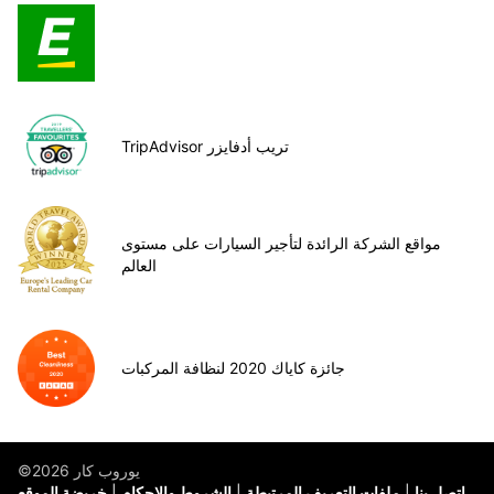
TripAdvisor تريب أدفايزر
مواقع الشركة الرائدة لتأجير السيارات على مستوى
العالم
جائزة كاياك 2020 لنظافة المركبات
©يوروب كار 2026
اتصل بنا
ملفات التعريف المرتبطة
الشروط والاحكام
خريضة الموقع