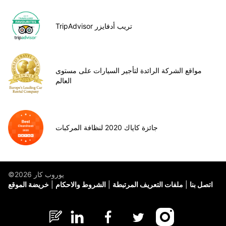
TripAdvisor تريب أدفايزر
مواقع الشركة الرائدة لتأجير السيارات على مستوى
العالم
جائزة كاياك 2020 لنظافة المركبات
©يوروب كار 2026
اتصل بنا
ملفات التعريف المرتبطة
الشروط والاحكام
خريضة الموقع