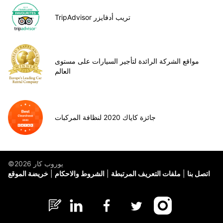
TripAdvisor تريب أدفايزر
مواقع الشركة الرائدة لتأجير السيارات على مستوى
العالم
جائزة كاياك 2020 لنظافة المركبات
©يوروب كار 2026
اتصل بنا
ملفات التعريف المرتبطة
الشروط والاحكام
خريضة الموقع