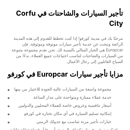
تأجير السيارات والشاحنات في Corfu
City
مرحبًا بك في مدينة كورفو! إذا كنت تخطط للقدوم إلى هذه المدينة
الرائعة وتبحث عن خدمة تأجير سيارات موثوقة وموثوقة، فإن
Europcar هي الخيار المثالي بالنسبة لك. نحن نقدم مجموعة متنوعة
من السيارات والشاحنات لتناسب احتياجات جميع العملاء، بدءًا من
السياح العائليين إلى رجال الأعمال.
مزايا تأجير سيارات Europcar في كورفو
مجموعة واسعة من السيارات عالية الجودة للاختيار من بينها
خدمة عملاء ممتازة ومتواجدة على مدار الساعة
أسعار تنافسية وعروض خاصة للعملاء المحليين والدوليين
إمكانية تسليم السيارة في أي مكان تختاره في كورفو
خيارات تأجير مرنة تتناسب مع جدولك الزمني
سواء كنت ترغب في استكشاف المدينة بأسرها أو قضاء عطلة عائلية