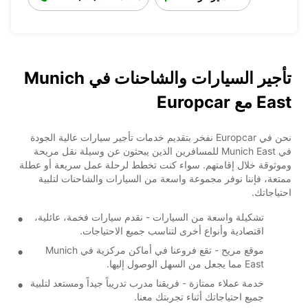
تأجير السيارات والشاحنات في Munich
East مع Europcar
نحن في Europcar نفخر بتقديم خدمات تأجير سيارات عالية الجودة
في Munich East للمسافرين الذين يبحثون عن وسيلة نقل مريحة
وموثوقة خلال إقامتهم. سواء كنت تخطط لرحلة عمل سريعة أو عطلة
ممتعة، فإننا نوفر مجموعة واسعة من السيارات والشاحنات لتلبية
احتياجاتك.
تشكيلة واسعة من السيارات - نقدم سيارات فخمة، عائلية،
اقتصادية وأنواع أخرى لتناسب جميع الاحتياجات.
موقع مريح - تقع فروعنا في أماكن مركزية في Munich
East مما يجعل من السهل الوصول إليها.
خدمة عملاء ممتازة - فريقنا مدرب تدريباً جيداً ومستعد لتلبية
جميع احتياجاتك أثناء تجربتك معنا.