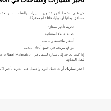
تأجير السيارات والشاحنات في Nanterre Rueil Malmaison
مسافرًا وطنيًا أو دوليًا، عائلة أو محترفًا.
تجربة تأجير ممتازة
خدمة عملاء استثنائية
أسعار تنافسية ومناسبة
مواقع مريحة في جميع أنحاء المدينة
لنقل البضائع.
احجز سيارتك أو شاحنتك اليوم واحصل على تجربة تأجير لا تُنسى مع Europcar في eil Malmaison