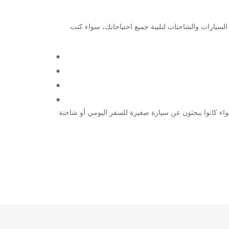
Nanterre Rueil Malm مع Europcar. نحن نوفر مجموعة واسعة من السيارات والشاحنات لتلبية جميع احتياجاتك، سواء كنت
 تتردد في الاتصال بنا. توفر Europcar خدمة متميزة لجميع عملائه، سواء كانوا يبحثون عن سيارة صغيرة للسفر اليومي أو شاحنة