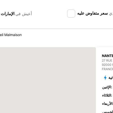
دي
سعر متفاوض عليه
أعيش في
eil Malmaison
NANT
27 RUE
92000
FRANC
ئية
الإثنين:
الثلاثاء:
عاء: