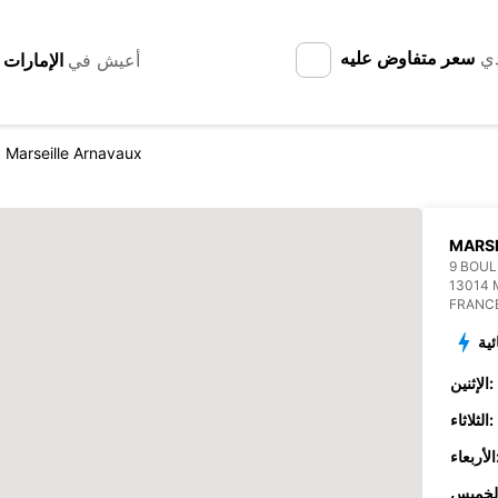
دي
سعر متفاوض عليه
أعيش في
Marseille Arnavaux
MARS
9 BOUL
13014 
FRANC
ئية
الإثنين:
الثلاثاء:
عاء: