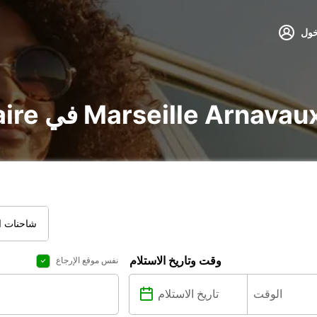
خول
جير voiture و utilitaire في Marseille Arnavaux
شاحنات ال
وقت وتاريخ الاستلام
نفس موقع الإرجاع