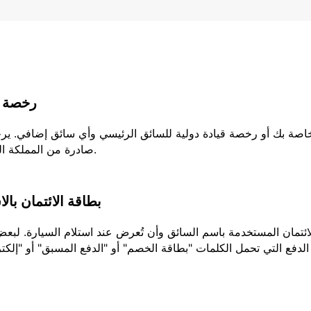
رخصة ا
لخاصة بك أو رخصة قيادة دولية للسائق الرئيسي وأي سائق إضافي. ير
صادرة من المملكة المتحدة، يجب عليك إحضار كلا الجزئين من رخصتك.
بطاقة الائتمان بال
تمان المستخدمة باسم السائق وأن تُعرض عند استلام السيارة. لبعض ا
الدفع التي تحمل الكلمات "بطاقة الخصم" أو "الدفع المسبق" أو "إلكتر