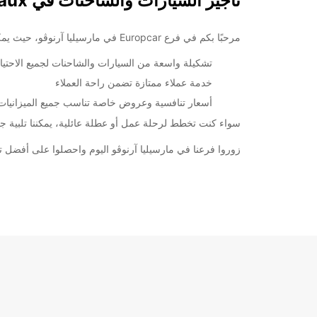
تأجير السيارات والشاحنات في Marseille Arnavaux
مرحبًا بكم في فرع Europcar في مارسيليا آرنوڤو، حيث يمكنك الحصول على أفضل خدمة تأجير سيارات وشاحنات لرحلتك في هذه المدينة الجميلة.
تشكيلة واسعة من السيارات والشاحنات لجميع الاحتي
خدمة عملاء ممتازة تضمن راحة العملاء
أسعار تنافسية وعروض خاصة تناسب جميع الميزانيات
سواء كنت تخطط لرحلة عمل أو عطلة عائلية، يمكننا تلبية جمي
زوروا فرعنا في مارسيليا آرنوڤو اليوم واحصلوا على أفضل تجربة 